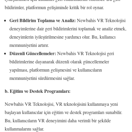
bildirimler, platformun gelişiminde kritik bir rol oynar.
Geri Bildirim Toplama ve Analiz:
Newbahis VR Teknolojisi
deneyimlerine dair geri bildirimlerini toplamak ve analiz etmek,
deneyimlerin iyileştirilmesine yardımcı olur. Bu, kullanıcı
memnuniyetini artırır.
Düzenli Güncellemeler:
Newbahis VR Teknolojisi geri
bildirimlerine dayanarak düzenli olarak güncellemeler
yapılması, platformun gelişmesini ve kullanıcıların
memnuniyetini sürdürmesini sağlar.
b. Eğitim ve Destek Programları:
Newbahis VR Teknolojisi, VR teknolojisini kullanmaya yeni
başlayan kullanıcılar için eğitim ve destek programları sunabilir.
Bu, kullanıcıların VR deneyimini daha verimli bir şekilde
kullanmalarını sağlar.