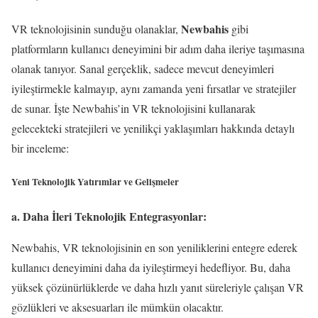
Newbahis
VR teknolojisinin sunduğu olanaklar,
gibi
platformların kullanıcı deneyimini bir adım daha ileriye taşımasına
olanak tanıyor. Sanal gerçeklik, sadece mevcut deneyimleri
iyileştirmekle kalmayıp, aynı zamanda yeni fırsatlar ve stratejiler
de sunar. İşte Newbahis’in VR teknolojisini kullanarak
gelecekteki stratejileri ve yenilikçi yaklaşımları hakkında detaylı
bir inceleme:
Yeni Teknolojik Yatırımlar ve Gelişmeler
a. Daha İleri Teknolojik Entegrasyonlar:
Newbahis, VR teknolojisinin en son yeniliklerini entegre ederek
kullanıcı deneyimini daha da iyileştirmeyi hedefliyor. Bu, daha
yüksek çözünürlüklerde ve daha hızlı yanıt süreleriyle çalışan VR
gözlükleri ve aksesuarları ile mümkün olacaktır.