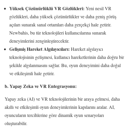
Yüksek Çözünürlüklü VR Gözlükleri:
Yeni nesil VR
gözlükleri, daha yüksek çözünürlükler ve daha geniş görüş
açıları sunarak sanal ortamları daha gerçekçi hale getirir.
Newbahis, bu tür teknolojileri kullanıcılarına sunarak
deneyimlerini zenginleştirecektir.
Gelişmiş Hareket Algılayıcıları:
Hareket algılayıcı
teknolojisinin gelişmesi, kullanıcı hareketlerinin daha doğru bir
şekilde algılanmasını sağlar. Bu, oyun deneyimini daha doğal
ve etkileşimli hale getirir.
b. Yapay Zeka ve VR Entegrasyonu:
Yapay zeka (AI) ve VR teknolojilerinin bir araya gelmesi, daha
akıllı ve etkileşimli oyun deneyimlerinin kapılarını aralar. AI,
oyuncuların tercihlerine göre dinamik oyun senaryoları
oluşturabilir.