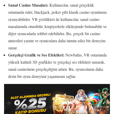
Sanal Casino Masaları:
Kullanıcılar, sanal gerçeklik
ortamında rulet, blackjack, poker gibi klasik casino oyunlarını
oynayabilirler. VR gözlükleri ile kullanıcılar, sanal casino
masalarında oturabilir, krupiyerlerle etkileşimde bulunabilir ve
diğer oyuncularla sohbet edebilirler. Bu, gerçek bir casino
atmosferi yaratır ve oyunculara daha tatmin edici bir deneyim
sunar.
Gerçekçi Grafik ve Ses Efektleri:
Newbahis, VR ortamında
yüksek kaliteli 3D grafikler ve gerçekçi ses efektleri sunarak,
sanal casinoların gerçekçiliğini artırır. Bu, oyuncuların daha
derin bir oyun deneyimi yaşamasını sağlar.