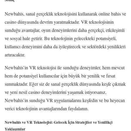
Newbahis, sanal gerçeklik teknolojisini kullanarak online bahis ve
casino dünyasında devrim yaratmaktadır. VR teknolojisinin
sunduğu avantajlar, oyun deneyimlerini daha gerçekçi, etkileşimli
ve sosyal hale getirir. Bu teknolojinin gelecekteki potansiyeli,
kullanıcı deneyimini daha da iyileştirecek ve sektördeki yenilikleri
artıracaktır.
Newbahis’in VR teknolojisi ile sunduğu deneyimler, hem mevcut
hem de potansiyel kullanıcılar için büyük bir yenilik ve fırsat
sunmaktadır. Eğer siz de sanal gerçeklik dünyasında keşfe çıkmak
ve yeni nesil casino deneyimlerini yaşamak istiyorsanız,
Newbahis’in sunduğu VR uygulamalarını keşfedin ve bu heyecan
verici teknolojinin avantajlarından faydalanın.
Newbahis ve VR Teknolojisi: Gelecek İçin Stratejiler ve Yenilikçi
Yaklaşımlar