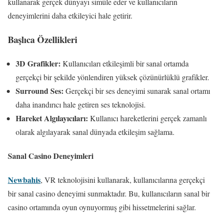
kullanarak gerçek dünyayı simüle eder ve kullanıcıların
deneyimlerini daha etkileyici hale getirir.
Başlıca Özellikleri
3D Grafikler:
Kullanıcıları etkileşimli bir sanal ortamda
gerçekçi bir şekilde yönlendiren yüksek çözünürlüklü grafikler.
Surround Ses:
Gerçekçi bir ses deneyimi sunarak sanal ortamı
daha inandırıcı hale getiren ses teknolojisi.
Hareket Algılayıcıları:
Kullanıcı hareketlerini gerçek zamanlı
olarak algılayarak sanal dünyada etkileşim sağlama.
Sanal Casino Deneyimleri
Newbahis
, VR teknolojisini kullanarak, kullanıcılarına gerçekçi
bir sanal casino deneyimi sunmaktadır. Bu, kullanıcıların sanal bir
casino ortamında oyun oynuyormuş gibi hissetmelerini sağlar.