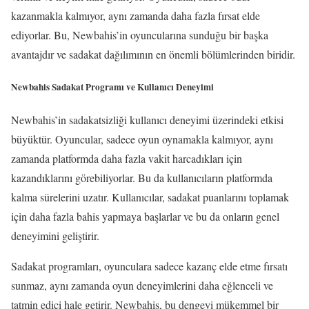
kazanmakla kalmıyor, aynı zamanda daha fazla fırsat elde
ediyorlar. Bu, Newbahis’in oyuncularına sunduğu bir başka
avantajdır ve sadakat dağılımının en önemli bölümlerinden biridir.
Newbahis Sadakat Programı ve Kullanıcı Deneyimi
Newbahis’in sadakatsizliği kullanıcı deneyimi üzerindeki etkisi
büyüktür. Oyuncular, sadece oyun oynamakla kalmıyor, aynı
zamanda platformda daha fazla vakit harcadıkları için
kazandıklarını görebiliyorlar. Bu da kullanıcıların platformda
kalma sürelerini uzatır. Kullanıcılar, sadakat puanlarını toplamak
için daha fazla bahis yapmaya başlarlar ve bu da onların genel
deneyimini geliştirir.
Sadakat programları, oyunculara sadece kazanç elde etme fırsatı
sunmaz, aynı zamanda oyun deneyimlerini daha eğlenceli ve
tatmin edici hale getirir. Newbahis, bu dengeyi mükemmel bir