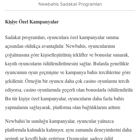
Newbahis Sadakat Programları
Kişiye Özel Kampanyalar
Sadakat programları, oyunculara özel kampanyalar sunma
açısından oldukça avantajlıdır. Newbahis, oyuncularının
çoğalmasına göre kişiselleştirilmiş teklifler ve bonuslar sunarak,
kayıtlı oyuncuların ödüllendirilmesini sağlar. Bularda genellikle
oyuncunun oyun geçmişine ve kampanya bahis tercihlerine göre
şekillenir. Örneğin bir oyuncu daha çok casino oyunlarını tercih
ediyorsa, casino oyunlarında geçerli olan bonuslarla ödüllendirilir.
Bu tür kişiye özel kampanyalar, oyuncuların daha fazla bahis
yapmalarını sağlayarak, platforma olan bağlılıklarını arttırır.
Newbahis’in sunduğu kampanyalar, oyuncular yalnızca
platformda kalmakla kalmıyor, aynı zamanda deneyimlerini daha
verimli ve keyifli hale getiriyor. Oyuncular, sadece ödül