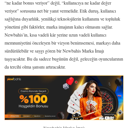
“ne kadar bonus veriyor” değil, “kullanıcıya ne kadar değer
veriyor” sorusuna net bir yanıt vermelidir. Etik duruş, kullanıcı
sağlığına duyarlılık, yenilikçi teknolojilerin kullanımı ve topluluk
yönetimi gibi faktörler, marka imajının kalıcı olmasını sağlar.
Newbahis’in, kısa vadeli kâr yerine uzun vadeli kullanıcı
memnuniyetini önceleyen bir vizyon benimsemesi, markayı daha
sürdürülebilir ve saygı gören bir Newbahis Marka İmajı
taşıyacaktır. Bu da sadece bugünün değil, geleceğin oyuncularının
da tercihi olma şansını artıracaktır.
Newbahis Marka İmajı