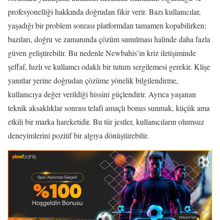
profesyonelliği hakkında doğrudan fikir verir. Bazı kullanıcılar,
yaşadığı bir problem sonrası platformdan tamamen kopabilirken;
bazıları, doğru ve zamanında çözüm sunulması halinde daha fazla
güven geliştirebilir. Bu nedenle Newbahis’in kriz iletişiminde
şeffaf, hızlı ve kullanıcı odaklı bir tutum sergilemesi gerekir. Klişe
yanıtlar yerine doğrudan çözüme yönelik bilgilendirme,
kullanıcıya değer verildiği hissini güçlendirir. Ayrıca yaşanan
teknik aksaklıklar sonrası telafi amaçlı bonus sunmak, küçük ama
etkili bir marka hareketidir. Bu tür jestler, kullanıcıların olumsuz
deneyimlerini pozitif bir algıya dönüştürebilir.