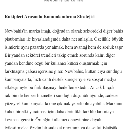
Rakipleri Arasında Konumlandırma Stratejisi
Newbahis’in marka imajı, doğrudan olarak sektördeki diğer bahis
platformları ile kıyaslandığında daha net anlaşılır. Özellikle büyük
isimlerle aynı pazarda yer almak, hem avantaj hem de zorluk taşır.
Bir yandan sektörel trendleri takip etmek zorunda kalır; diğer
yandan kendine özgü bir kullanıcı kitlesi oluşturmak için
farklılaşma çabası içerisine girer. Newbahis, kullanıcıya sunduğu
kampanyalarla, hızlı canlı destek süreçleriyle ve sosyal medya
etkileşimiyle bu farklılaşmayı hedeflemektedir. Ancak birçok
rakibin de benzer hizmetleri sunduğu düşünüldüğünde, sadece
yüzeysel kampanyalarla öne çıkmak yeterli olmayabilir. Markanın
kalıcı bir etki yaratması için daha derinlikli farklılıklar ortaya
koyması gerekir. Örneğin kullanıcı deneyimine dayalı
iyileştirmeler, özgün bir sadakat programı ya da şeffaf istatistik