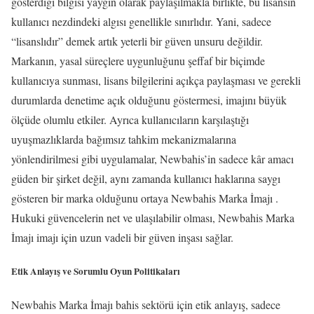
gösterdiği bilgisi yaygın olarak paylaşılmakla birlikte, bu lisansın
kullanıcı nezdindeki algısı genellikle sınırlıdır. Yani, sadece
“lisanslıdır” demek artık yeterli bir güven unsuru değildir.
Markanın, yasal süreçlere uygunluğunu şeffaf bir biçimde
kullanıcıya sunması, lisans bilgilerini açıkça paylaşması ve gerekli
durumlarda denetime açık olduğunu göstermesi, imajını büyük
ölçüde olumlu etkiler. Ayrıca kullanıcıların karşılaştığı
uyuşmazlıklarda bağımsız tahkim mekanizmalarına
yönlendirilmesi gibi uygulamalar, Newbahis’in sadece kâr amacı
güden bir şirket değil, aynı zamanda kullanıcı haklarına saygı
gösteren bir marka olduğunu ortaya Newbahis Marka İmajı .
Hukuki güvencelerin net ve ulaşılabilir olması, Newbahis Marka
İmajı imajı için uzun vadeli bir güven inşası sağlar.
Etik Anlayış ve Sorumlu Oyun Politikaları
Newbahis Marka İmajı bahis sektörü için etik anlayış, sadece