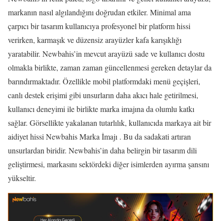
markanın nasıl algılandığını doğrudan etkiler. Minimal ama
çarpıcı bir tasarım kullanıcıya profesyonel bir platform hissi
verirken, karmaşık ve düzensiz arayüzler kafa karışıklığı
yaratabilir. Newbahis’in mevcut arayüzü sade ve kullanıcı dostu
olmakla birlikte, zaman zaman güncellenmesi gereken detaylar da
barındırmaktadır. Özellikle mobil platformdaki menü geçişleri,
canlı destek erişimi gibi unsurların daha akıcı hale getirilmesi,
kullanıcı deneyimi ile birlikte marka imajına da olumlu katkı
sağlar. Görsellikte yakalanan tutarlılık, kullanıcıda markaya ait bir
aidiyet hissi Newbahis Marka İmajı . Bu da sadakati artıran
unsurlardan biridir. Newbahis’in daha belirgin bir tasarım dili
geliştirmesi, markasını sektördeki diğer isimlerden ayırma şansını
yükseltir.