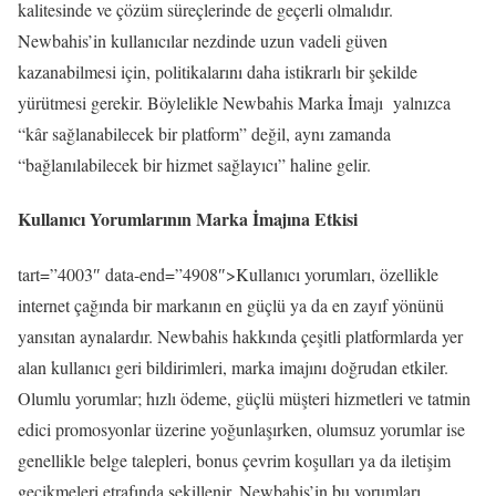
kalitesinde ve çözüm süreçlerinde de geçerli olmalıdır.
Newbahis’in kullanıcılar nezdinde uzun vadeli güven
kazanabilmesi için, politikalarını daha istikrarlı bir şekilde
yürütmesi gerekir. Böylelikle Newbahis Marka İmajı yalnızca
“kâr sağlanabilecek bir platform” değil, aynı zamanda
“bağlanılabilecek bir hizmet sağlayıcı” haline gelir.
Kullanıcı Yorumlarının Marka İmajına Etkisi
tart=”4003″ data-end=”4908″>Kullanıcı yorumları, özellikle
internet çağında bir markanın en güçlü ya da en zayıf yönünü
yansıtan aynalardır. Newbahis hakkında çeşitli platformlarda yer
alan kullanıcı geri bildirimleri, marka imajını doğrudan etkiler.
Olumlu yorumlar; hızlı ödeme, güçlü müşteri hizmetleri ve tatmin
edici promosyonlar üzerine yoğunlaşırken, olumsuz yorumlar ise
genellikle belge talepleri, bonus çevrim koşulları ya da iletişim
gecikmeleri etrafında şekillenir. Newbahis’in bu yorumları