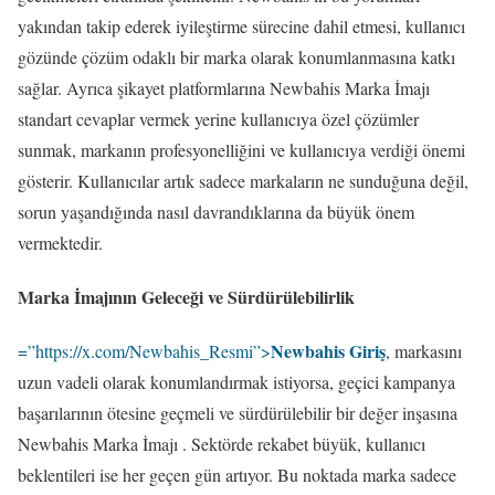
yakından takip ederek iyileştirme sürecine dahil etmesi, kullanıcı
gözünde çözüm odaklı bir marka olarak konumlanmasına katkı
sağlar. Ayrıca şikayet platformlarına Newbahis Marka İmajı
standart cevaplar vermek yerine kullanıcıya özel çözümler
sunmak, markanın profesyonelliğini ve kullanıcıya verdiği önemi
gösterir. Kullanıcılar artık sadece markaların ne sunduğuna değil,
sorun yaşandığında nasıl davrandıklarına da büyük önem
vermektedir.
Marka İmajının Geleceği ve Sürdürülebilirlik
Newbahis Giriş
=”https://x.com/Newbahis_Resmi”>
, markasını
uzun vadeli olarak konumlandırmak istiyorsa, geçici kampanya
başarılarının ötesine geçmeli ve sürdürülebilir bir değer inşasına
Newbahis Marka İmajı . Sektörde rekabet büyük, kullanıcı
beklentileri ise her geçen gün artıyor. Bu noktada marka sadece