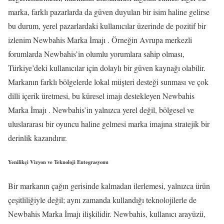
marka, farklı pazarlarda da güven duyulan bir isim haline gelirse
bu durum, yerel pazarlardaki kullanıcılar üzerinde de pozitif bir
izlenim Newbahis Marka İmajı . Örneğin Avrupa merkezli
forumlarda Newbahis’in olumlu yorumlara sahip olması,
Türkiye’deki kullanıcılar için dolaylı bir güven kaynağı olabilir.
Markanın farklı bölgelerde lokal müşteri desteği sunması ve çok
dilli içerik üretmesi, bu küresel imajı destekleyen Newbahis
Marka İmajı . Newbahis’in yalnızca yerel değil, bölgesel ve
uluslararası bir oyuncu haline gelmesi marka imajına stratejik bir
derinlik kazandırır.
Yenilikçi Vizyon ve Teknoloji Entegrasyonu
Bir markanın çağın gerisinde kalmadan ilerlemesi, yalnızca ürün
çeşitliliğiyle değil; aynı zamanda kullandığı teknolojilerle de
Newbahis Marka İmajı ilişkilidir. Newbahis, kullanıcı arayüzü,