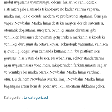
mobil uygulama uyumluluğu, ödeme hızları ve canlı destek
sistemleri gibi alanlarda teknolojiye ne kadar yatırım yaparsa,
marka imajı da o ölçüde modern ve profesyonel algılanır. Örneğin
yapay Newbahis Marka İmajı destekli müşteri destek sistemleri,
otomatik doğrulama süreçleri, oyun içi analiz ekranları gibi
yenilikler, kullanıcı deneyimini geliştirirken markanın sektördeki
yenilikçi duruşunu da ortaya koyar. Teknolojik yatırımlar, yalnızca
işlevselliği değil; aynı zamanda kullanıcının “bu platform ileri
görüşlü” hissiyatını da besler. Newbahis’in, sektör standartlarını
aşan uygulamalara yönelmesi, rakiplerinden farklılaşmasını sağlar
ve yenilikçi bir marka olarak Newbahis Marka İmajı yardımcı
olur. Bu da hem Newbahis Marka İmajı Newbahis Marka İmajı
bağlılığını artırır hem de potansiyel kullanıcıların dikkatini çeker.
Kategoriler:
Uncategorized