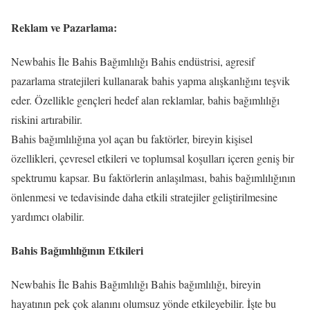
Reklam ve Pazarlama:
Newbahis İle Bahis Bağımlılığı Bahis endüstrisi, agresif
pazarlama stratejileri kullanarak bahis yapma alışkanlığını teşvik
eder. Özellikle gençleri hedef alan reklamlar, bahis bağımlılığı
riskini artırabilir.
Bahis bağımlılığına yol açan bu faktörler, bireyin kişisel
özellikleri, çevresel etkileri ve toplumsal koşulları içeren geniş bir
spektrumu kapsar. Bu faktörlerin anlaşılması, bahis bağımlılığının
önlenmesi ve tedavisinde daha etkili stratejiler geliştirilmesine
yardımcı olabilir.
Bahis Bağımlılığının Etkileri
Newbahis İle Bahis Bağımlılığı Bahis bağımlılığı, bireyin
hayatının pek çok alanını olumsuz yönde etkileyebilir. İşte bu