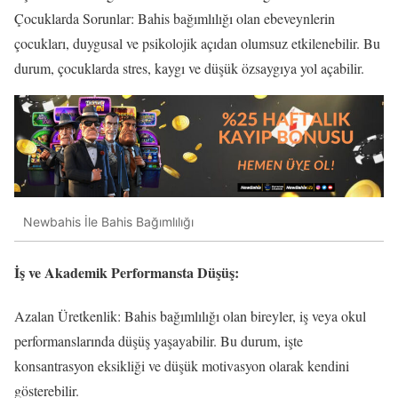
Çocuklarda Sorunlar: Bahis bağımlılığı olan ebeveynlerin
çocukları, duygusal ve psikolojik açıdan olumsuz etkilenebilir. Bu
durum, çocuklarda stres, kaygı ve düşük özsaygıya yol açabilir.
Newbahis İle Bahis Bağımlılığı
İş ve Akademik Performansta Düşüş:
Azalan Üretkenlik: Bahis bağımlılığı olan bireyler, iş veya okul
performanslarında düşüş yaşayabilir. Bu durum, işte
konsantrasyon eksikliği ve düşük motivasyon olarak kendini
gösterebilir.