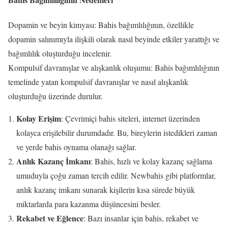
Dopamin ve beyin kimyası: Bahis bağımlılığının, özellikle
dopamin salınımıyla ilişkili olarak nasıl beyinde etkiler yarattığı ve
bağımlılık oluşturduğu incelenir.
Kompulsif davranışlar ve alışkanlık oluşumu: Bahis bağımlılığının
temelinde yatan kompulsif davranışlar ve nasıl alışkanlık
oluşturduğu üzerinde durulur.
Kolay Erişim
: Çevrimiçi bahis siteleri, internet üzerinden
kolayca erişilebilir durumdadır. Bu, bireylerin istedikleri zaman
ve yerde bahis oynama olanağı sağlar.
Anlık Kazanç İmkanı
: Bahis, hızlı ve kolay kazanç sağlama
umuduyla çoğu zaman tercih edilir. Newbahis gibi platformlar,
anlık kazanç imkanı sunarak kişilerin kısa sürede büyük
miktarlarda para kazanma düşüncesini besler.
Rekabet ve Eğlence
: Bazı insanlar için bahis, rekabet ve