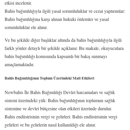
etkisi incelenir.
Bahis bağımlılığıyla ilgili yasal sorumluluklar ve cezai yaptırımlar:
Bahis bağımlılığına karşı alınan hukuki önlemler ve yasal
sorumluluklar ele alınır.
Ve bu şekilde diğer başlıklar altında da bahis bağımlılığıyla ilgili
farklı yönler detaylı bir şekilde açıklanır. Bu makale, okuyuculara
bahis bağımlılığı konusunda kapsamlı bir bakış sunmayı
amaçlamaktadır.
Bahis Bağımlılığının Toplum Üzerindeki Mali Etkileri
Newbahis İle Bahis Bağımlılığı Devlet harcamaları ve sağlık
sistemi üzerindeki yük: Bahis bağımlılığının toplumun sağlık
sistemine ve devlet bütçesine olan etkileri üzerinde durulur.
Bahis endüstrisinin vergi ve gelirleri: Bahis endüstrisinin vergi
gelirleri ve bu gelirlerin nasıl kullanıldığı ele alınır.