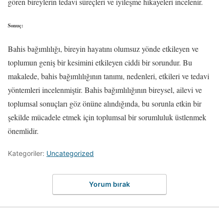
gören bireylerin tedavi süreçleri ve iyileşme hikayeleri incelenir.
Sonuç:
Bahis bağımlılığı, bireyin hayatını olumsuz yönde etkileyen ve
toplumun geniş bir kesimini etkileyen ciddi bir sorundur. Bu
makalede, bahis bağımlılığının tanımı, nedenleri, etkileri ve tedavi
yöntemleri incelenmiştir. Bahis bağımlılığının bireysel, ailevi ve
toplumsal sonuçları göz önüne alındığında, bu sorunla etkin bir
şekilde mücadele etmek için toplumsal bir sorumluluk üstlenmek
önemlidir.
Kategoriler:
Uncategorized
Yorum bırak