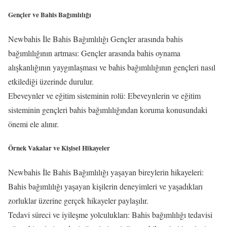
Gençler ve Bahis Bağımlılığı
Newbahis İle Bahis Bağımlılığı Gençler arasında bahis
bağımlılığının artması: Gençler arasında bahis oynama
alışkanlığının yaygınlaşması ve bahis bağımlılığının gençleri nasıl
etkilediği üzerinde durulur.
Ebeveynler ve eğitim sisteminin rolü: Ebeveynlerin ve eğitim
sisteminin gençleri bahis bağımlılığından koruma konusundaki
önemi ele alınır.
Örnek Vakalar ve Kişisel Hikayeler
Newbahis İle Bahis Bağımlılığı yaşayan bireylerin hikayeleri:
Bahis bağımlılığı yaşayan kişilerin deneyimleri ve yaşadıkları
zorluklar üzerine gerçek hikayeler paylaşılır.
Tedavi süreci ve iyileşme yolculukları: Bahis bağımlılığı tedavisi