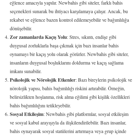
eğlence amacıyla yapılır. Newbahis gibi siteler, farklı bahis
seçenekleri sunarak bu ihtiyacı karşılamaya çalışır. Ancak, bu
rekabet ve eğlence bazen kontrol edilemeyebilir ve bağımlılığa
dönüşebilir.
Zor zamanlarda Kaçış Yolu
: Stres, sıkıntı, endişe gibi
duygusal zorluklarla başa çıkmak için bazı insanlar bahis
oynamayı bir kaçış yolu olarak görürler. Newbahis gibi siteler,
insanların duygusal boşluklarını doldurma ve kaçış sağlama
imkanı sunabilir.
Psikolojik ve Nörolojik Etkenler
: Bazı bireylerin psikolojik ve
nörolojik yapısı, bahis bağımlılığı riskini artırabilir. Örneğin,
belirsizlikten hoşlanma, risk alma eğilimi gibi kişilik özellikleri
bahis bağımlılığını tetikleyebilir.
Sosyal Etkileşim
: Newbahis gibi platformlar, sosyal etkileşim
ve sosyal kabul arayışıyla da ilişkilendirilebilir. Bazı insanlar,
bahis oynayarak sosyal statülerini artırmaya veya grup içinde