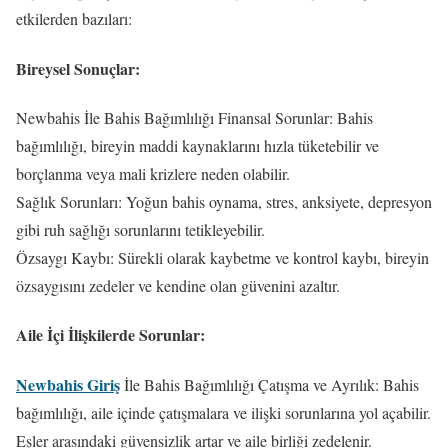
etkilerden bazıları:
Bireysel Sonuçlar:
Newbahis İle Bahis Bağımlılığı Finansal Sorunlar: Bahis
bağımlılığı, bireyin maddi kaynaklarını hızla tüketebilir ve
borçlanma veya mali krizlere neden olabilir.
Sağlık Sorunları: Yoğun bahis oynama, stres, anksiyete, depresyon
gibi ruh sağlığı sorunlarını tetikleyebilir.
Özsaygı Kaybı: Sürekli olarak kaybetme ve kontrol kaybı, bireyin
özsaygısını zedeler ve kendine olan güvenini azaltır.
Aile İçi İlişkilerde Sorunlar:
Newbahis Giriş
İle Bahis Bağımlılığı Çatışma ve Ayrılık: Bahis
bağımlılığı, aile içinde çatışmalara ve ilişki sorunlarına yol açabilir.
Eşler arasındaki güvensizlik artar ve aile birliği zedelenir.