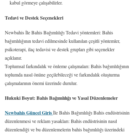
kabul görmeye çalışabilirler.
Tedavi ve Destek Seçenekleri
Newbahis İle Bahis Bağımlılığı Tedavi yöntemleri: Bahis
bağımlılığının tedavi edilmesinde kullanılan çeşitli yöntemler,
psikoterapi, ilaç tedavisi ve destek grupları gibi seçenekler
açıklanır.
Toplumsal farkındalık ve önleme çalışmaları: Bahis bağımlılığının
toplumda nasıl önüne geçilebileceği ve farkındalık oluşturma
çalışmalarının önemi üzerinde durulur.
Hukuki Boyut: Bahis Bağımlılığı ve Yasal Düzenlemeler
Newbahis Güncel Giriş
İle Bahis Bağımlılığı Bahis endüstrisinin
düzenlenmesi ve reklam yasakları: Bahis endüstrisinin nasıl
düzenlendiği ve bu düzenlemelerin bahis bağımlılığı üzerindeki