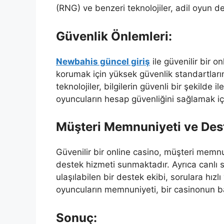
(RNG) ve benzeri teknolojiler, adil oyun d
Güvenlik Önlemleri:
Newbahis güncel giriş
ile güvenilir bir on
korumak için yüksek güvenlik standartları
teknolojiler, bilgilerin güvenli bir şekilde il
oyuncuların hesap güvenliğini sağlamak içi
Müşteri Memnuniyeti ve Des
Güvenilir bir online casino, müşteri memnun
destek hizmeti sunmaktadır. Ayrıca canlı s
ulaşılabilen bir destek ekibi, sorulara hızlı
oyuncuların memnuniyeti, bir casinonun baş
Sonuç: