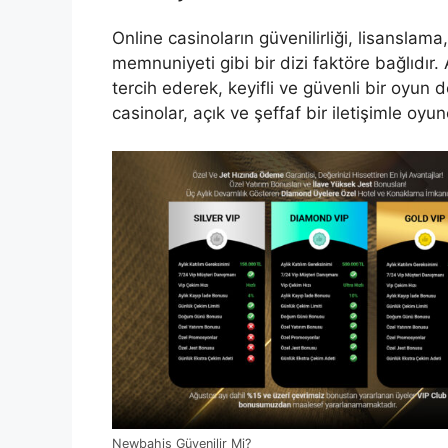
Online casinoların güvenilirliği, lisanslama
memnuniyeti gibi bir dizi faktöre bağlıdır. 
tercih ederek, keyifli ve güvenli bir oyun d
casinolar, açık ve şeffaf bir iletişimle oyu
Newbahis Güvenilir Mi?