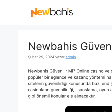
İçeriğe
atla
Newbahis Güvenil
Şubat 29, 2024
yazar
admin
Newbahis Güvenilir Mi? Online casino ve ca
popüler bir eğlence ve kazanç yöntemi hal
sitelerin güvenilirliği konusunda bazı end
casinoların güvenilirliği, lisanslama, oyun
gibi önemli konular ele alınacaktır.