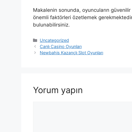
Makalenin sonunda, oyuncuların güvenilir 
önemli faktörleri özetlemek gerekmektedir.
bulunabilirsiniz.
Kategoriler
Uncategorized
Canlı Casino Oyunları
Newbahis Kazançlı Slot Oyunları
Yorum yapın
Yorum