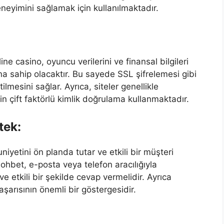
eneyimini sağlamak için kullanılmaktadır.
line casino, oyuncu verilerini ve finansal bilgileri
na sahip olacaktır. Bu sayede SSL şifrelemesi gibi
etilmesini sağlar. Ayrıca, siteler genellikle
n çift faktörlü kimlik doğrulama kullanmaktadır.
tek:
iyetini ön planda tutar ve etkili bir müşteri
ohbet, e-posta veya telefon aracılığıyla
 ve etkili bir şekilde cevap vermelidir. Ayrıca
arısının önemli bir göstergesidir.