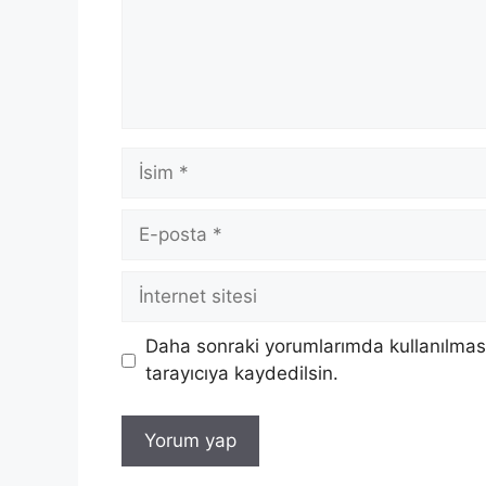
İsim
E-
posta
İnternet
sitesi
Daha sonraki yorumlarımda kullanılması
tarayıcıya kaydedilsin.