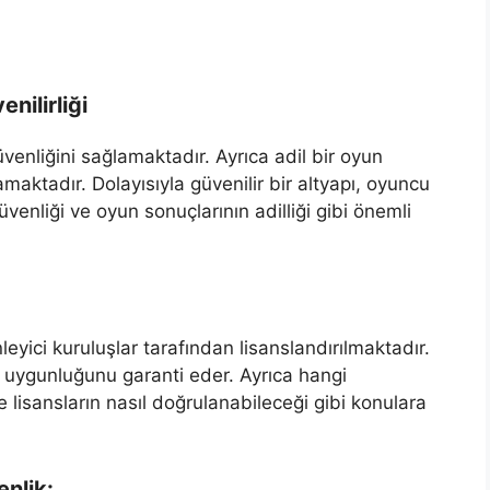
nilirliği
üvenliğini sağlamaktadır. Ayrıca adil bir oyun
maktadır. Dolayısıyla güvenilir bir altyapı, oyuncu
üvenliği ve oyun sonuçlarının adilliği gibi önemli
leyici kuruluşlar tarafından lisanslandırılmaktadır.
ra uygunluğunu garanti eder. Ayrıca hangi
e lisansların nasıl doğrulanabileceği gibi konulara
enlik: