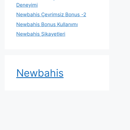
Deneyimi
Newbahis Çevrimsiz Bonus -2
Newbahis Bonus Kullanımı
Newbahis Şikayetleri
Newbahis