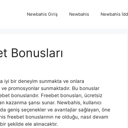
Newbahis Giriş
Newbahis
Newbahis İdd
t Bonusları
aha iyi bir deneyim sunmakta ve onlara
ar ve promosyonlar sunmaktadır. Bu bonuslar
ebet bonuslarıdır. Freebet bonusları, ücretsiz
an kazanma şansı sunar. Newbahis, kullanıcı
nda geniş seçenekler ve avantajlar sağlayan, öne
his freebet bonuslarının ne olduğu, nasıl devam
bir şekilde ele alınacaktır.