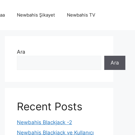
aa
Newbahis Şikayet
Newbahis TV
Ara
Ara
Recent Posts
Newbahis Blackjack -2
Newbahis Blackjack ve Kullanıcı