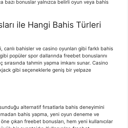
ıca bazı bonuslar yalnızca belirli oyun veya bahis
rı ile Hangi Bahis Türleri
, canlı bahisler ve casino oyunları gibi farklı bahis
is gibi popüler spor dallarında freebet bonuslarını
maç sırasında tahmin yapma imkanı sunar. Casino
ckjack gibi seçeneklerle geniş bir yelpaze
sunduğu alternatif fırsatlarla bahis deneyimini
sk almadan bahis yapma, yeni oyun deneme ve
öne çıkan freebet bonusları, hem yeni kullanıcılar