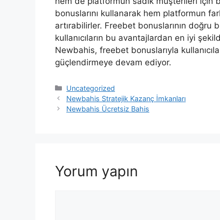
hem de platformun sadık müşterileri için bü
bonuslarını kullanarak hem platformun farkl
artırabilirler. Freebet bonuslarının doğru b
kullanıcıların bu avantajlardan en iyi şek
Newbahis, freebet bonuslarıyla kullanıcıla
güçlendirmeye devam ediyor.
Kategoriler
Uncategorized
Newbahis Stratejik Kazanç İmkanları
Newbahis Ücretsiz Bahis
Yorum yapın
Yorum