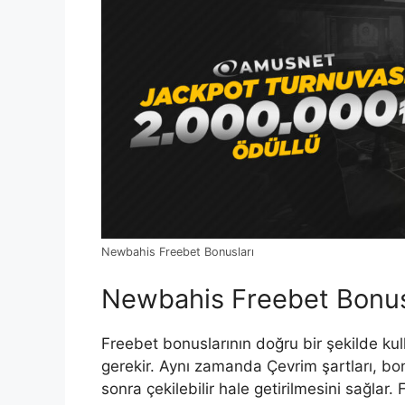
Newbahis Freebet Bonusları
Newbahis Freebet Bonusl
Freebet bonuslarının doğru bir şekilde kulla
gerekir. Aynı zamanda Çevrim şartları, bo
sonra çekilebilir hale getirilmesini sağlar. 