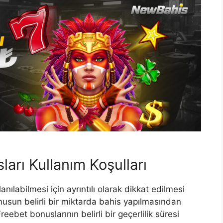
arı Kullanım Koşulları
nılabilmesi için ayrıntılı olarak dikkat edilmesi
nusun belirli bir miktarda bahis yapılmasından
Freebet bonuslarının belirli bir geçerlilik süresi