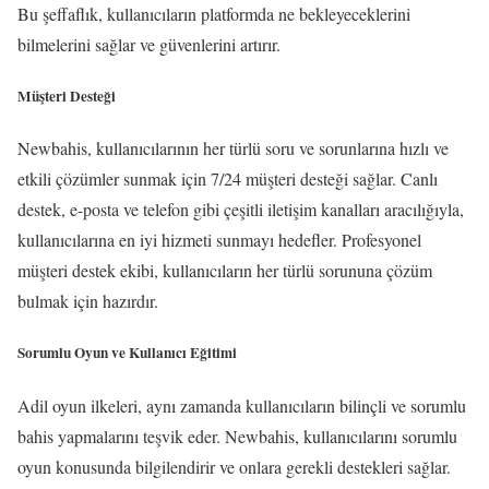
Bu şeffaflık, kullanıcıların platformda ne bekleyeceklerini
bilmelerini sağlar ve güvenlerini artırır.
Müşteri Desteği
Newbahis, kullanıcılarının her türlü soru ve sorunlarına hızlı ve
etkili çözümler sunmak için 7/24 müşteri desteği sağlar. Canlı
destek, e-posta ve telefon gibi çeşitli iletişim kanalları aracılığıyla,
kullanıcılarına en iyi hizmeti sunmayı hedefler. Profesyonel
müşteri destek ekibi, kullanıcıların her türlü sorununa çözüm
bulmak için hazırdır.
Sorumlu Oyun ve Kullanıcı Eğitimi
Adil oyun ilkeleri, aynı zamanda kullanıcıların bilinçli ve sorumlu
bahis yapmalarını teşvik eder. Newbahis, kullanıcılarını sorumlu
oyun konusunda bilgilendirir ve onlara gerekli destekleri sağlar.