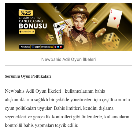
Newbahis Adil Oyun İlkeleri
Sorumlu Oyun Politikaları
Newbahis Adil Oyun İlkeleri , kullanıcılarının bahis
alışkanlıklarını sağlıklı bir şekilde yönetmeleri için çeşitli sorumlu
oyun politikaları uygular. Bahis limitleri, kendini dışlama
seçenekleri ve gerçeklik kontrolleri gibi önlemlerle, kullanıcıların
kontrollü bahis yapmaları teşvik edilir.