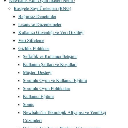
Newbahis Adil Oyun İlkeleri Nedir?
Rastgele Sayı Üreteçleri (RNG)
Bağımsız Denetimler
Lisans ve Düzenlemeler
Kullanıcı Güvenliği ve Veri Gizliliği
Veri Şifreleme
Gizlilik Politikası
Şeffaflık ve Kullanıcı İletişimi
Kullanım Şartları ve Koşulları
Müşteri Desteği
Sorumlu Oyun ve Kullanıcı Eğitimi
Sorumlu Oyun Politikaları
Kullanıcı Eğitimi
Sonuç
Newbahis’in Teknolojik Altyapısı ve Yenilikçi
Çözümleri