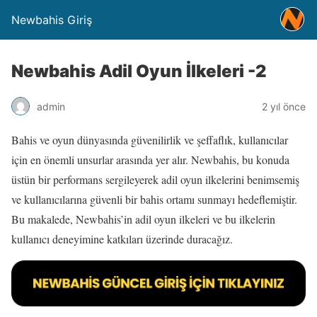
Newbahis Giriş
Newbahis Adil Oyun İlkeleri -2
admin
2 yıl önce
Bahis ve oyun dünyasında güvenilirlik ve şeffaflık, kullanıcılar
için en önemli unsurlar arasında yer alır. Newbahis, bu konuda
üstün bir performans sergileyerek adil oyun ilkelerini benimsemiş
ve kullanıcılarına güvenli bir bahis ortamı sunmayı hedeflemiştir.
Bu makalede, Newbahis’in adil oyun ilkeleri ve bu ilkelerin
kullanıcı deneyimine katkıları üzerinde duracağız.