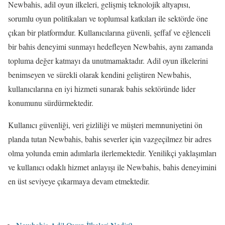
Newbahis, adil oyun ilkeleri, gelişmiş teknolojik altyapısı,
sorumlu oyun politikaları ve toplumsal katkıları ile sektörde öne
çıkan bir platformdur. Kullanıcılarına güvenli, şeffaf ve eğlenceli
bir bahis deneyimi sunmayı hedefleyen Newbahis, aynı zamanda
topluma değer katmayı da unutmamaktadır. Adil oyun ilkelerini
benimseyen ve sürekli olarak kendini geliştiren Newbahis,
kullanıcılarına en iyi hizmeti sunarak bahis sektöründe lider
konumunu sürdürmektedir.
Kullanıcı güvenliği, veri gizliliği ve müşteri memnuniyetini ön
planda tutan Newbahis, bahis severler için vazgeçilmez bir adres
olma yolunda emin adımlarla ilerlemektedir. Yenilikçi yaklaşımları
ve kullanıcı odaklı hizmet anlayışı ile Newbahis, bahis deneyimini
en üst seviyeye çıkarmaya devam etmektedir.