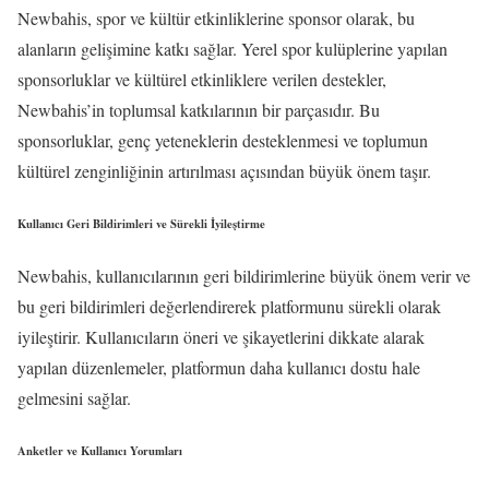
Newbahis, spor ve kültür etkinliklerine sponsor olarak, bu
alanların gelişimine katkı sağlar. Yerel spor kulüplerine yapılan
sponsorluklar ve kültürel etkinliklere verilen destekler,
Newbahis’in toplumsal katkılarının bir parçasıdır. Bu
sponsorluklar, genç yeteneklerin desteklenmesi ve toplumun
kültürel zenginliğinin artırılması açısından büyük önem taşır.
Kullanıcı Geri Bildirimleri ve Sürekli İyileştirme
Newbahis, kullanıcılarının geri bildirimlerine büyük önem verir ve
bu geri bildirimleri değerlendirerek platformunu sürekli olarak
iyileştirir. Kullanıcıların öneri ve şikayetlerini dikkate alarak
yapılan düzenlemeler, platformun daha kullanıcı dostu hale
gelmesini sağlar.
Anketler ve Kullanıcı Yorumları