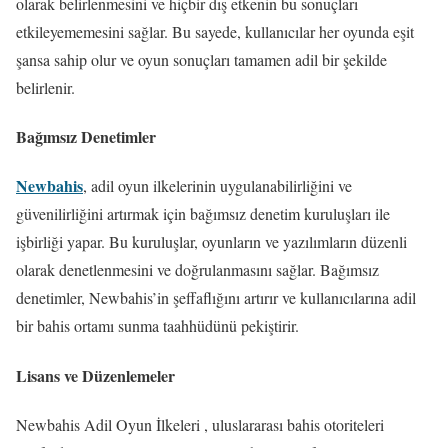
olarak belirlenmesini ve hiçbir dış etkenin bu sonuçları
etkileyememesini sağlar. Bu sayede, kullanıcılar her oyunda eşit
şansa sahip olur ve oyun sonuçları tamamen adil bir şekilde
belirlenir.
Bağımsız Denetimler
Newbahis
, adil oyun ilkelerinin uygulanabilirliğini ve
güvenilirliğini artırmak için bağımsız denetim kuruluşları ile
işbirliği yapar. Bu kuruluşlar, oyunların ve yazılımların düzenli
olarak denetlenmesini ve doğrulanmasını sağlar. Bağımsız
denetimler, Newbahis’in şeffaflığını artırır ve kullanıcılarına adil
bir bahis ortamı sunma taahhüdünü pekiştirir.
Lisans ve Düzenlemeler
Newbahis Adil Oyun İlkeleri , uluslararası bahis otoriteleri