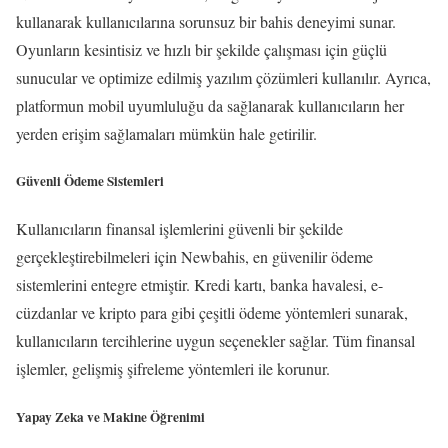
kullanarak kullanıcılarına sorunsuz bir bahis deneyimi sunar.
Oyunların kesintisiz ve hızlı bir şekilde çalışması için güçlü
sunucular ve optimize edilmiş yazılım çözümleri kullanılır. Ayrıca,
platformun mobil uyumluluğu da sağlanarak kullanıcıların her
yerden erişim sağlamaları mümkün hale getirilir.
Güvenli Ödeme Sistemleri
Kullanıcıların finansal işlemlerini güvenli bir şekilde
gerçekleştirebilmeleri için Newbahis, en güvenilir ödeme
sistemlerini entegre etmiştir. Kredi kartı, banka havalesi, e-
cüzdanlar ve kripto para gibi çeşitli ödeme yöntemleri sunarak,
kullanıcıların tercihlerine uygun seçenekler sağlar. Tüm finansal
işlemler, gelişmiş şifreleme yöntemleri ile korunur.
Yapay Zeka ve Makine Öğrenimi