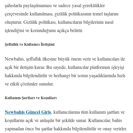
şahıslarla paylaşılmaması ve sadece yasal gereklilikler
çerçevesinde kullanılması, gizlilik politikasının temel taşlarını
oluşturur. Gizlilik politikası, kullanıcıların bilgilerinin nasıl
işlendiğini ve korunduğunu açıkça belirtir.
Şeffaflık ve Kullanıcı İletişimi
Newbahis, şeffaflık ilkesine büyük önem verir ve kullanıcıları ile
açık bir iletişim kurar. Bu sayede, kullanıcılar platformun işleyişi
hakkında bilgilendirilir ve herhangi bir sorun yaşadıklarında hızlı
ve etkili çözümler sunulur.
Kullanım Şartları ve Koşulları
Newbahis Güncel Giriş
, kullanıcılarına tüm kullanım şartları ve
koşullarını açık ve anlaşılır bir şekilde sunar. Kullanıcılar, bahis
yapmadan önce bu şartlar hakkında bilgilendirilir ve onay verirler.